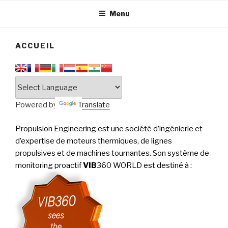
tournantes
PERFORMANCE
Menu
ACCUEIL
Powered by
Translate
Propulsion Engineering est une société d’ingénierie et
d’expertise de moteurs thermiques, de lignes
propulsives et de machines tournantes. Son système de
monitoring proactif
VIB
360 WORLD est destiné à
: