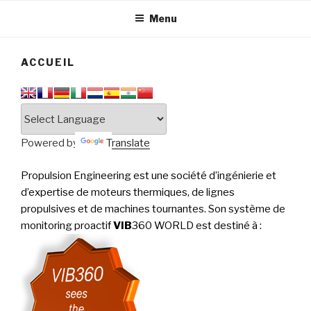
tournantes
PERFORMANCE
Menu
ACCUEIL
Powered by
Translate
Propulsion Engineering est une société d’ingénierie et
d’expertise de moteurs thermiques, de lignes
propulsives et de machines tournantes. Son système de
monitoring proactif
VIB
360 WORLD est destiné à
: