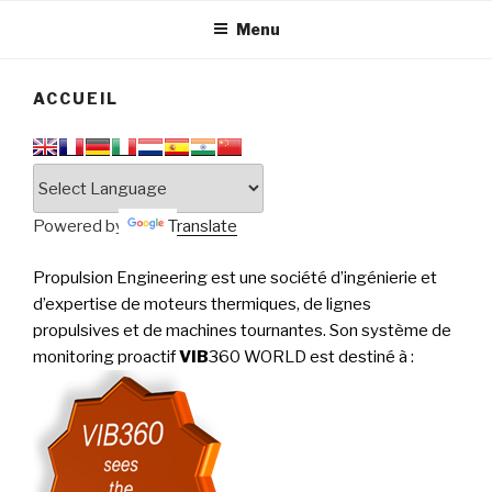
tournantes
PERFORMANCE
Menu
ACCUEIL
Powered by
Translate
Propulsion Engineering est une société d’ingénierie et
d’expertise de moteurs thermiques, de lignes
propulsives et de machines tournantes. Son système de
monitoring proactif
VIB
360 WORLD est destiné à
: