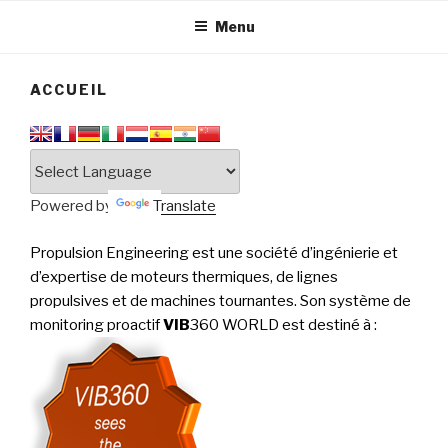
tournantes
PERFORMANCE
Menu
ACCUEIL
Powered by
Translate
Propulsion Engineering est une société d’ingénierie et
d’expertise de moteurs thermiques, de lignes
propulsives et de machines tournantes. Son système de
monitoring proactif
VIB
360 WORLD est destiné à
: