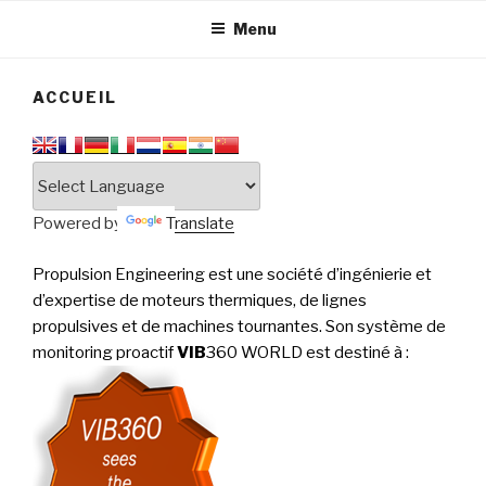
tournantes
PERFORMANCE
Menu
ACCUEIL
Powered by
Translate
Propulsion Engineering est une société d’ingénierie et
d’expertise de moteurs thermiques, de lignes
propulsives et de machines tournantes. Son système de
monitoring proactif
VIB
360 WORLD est destiné à
: