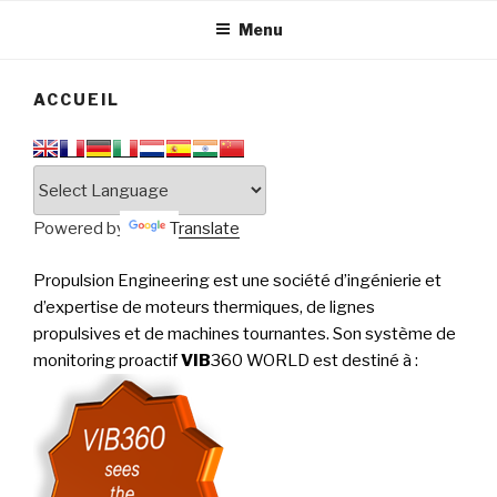
tournantes
PERFORMANCE
Menu
ACCUEIL
Powered by
Translate
Propulsion Engineering est une société d’ingénierie et
d’expertise de moteurs thermiques, de lignes
propulsives et de machines tournantes. Son système de
monitoring proactif
VIB
360 WORLD est destiné à
: