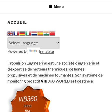
tournantes
PERFORMANCE
Menu
ACCUEIL
Powered by
Translate
Propulsion Engineering est une société d’ingénierie et
d’expertise de moteurs thermiques, de lignes
propulsives et de machines tournantes. Son système de
monitoring proactif
VIB
360 WORLD est destiné à
: