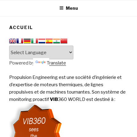
tournantes
PERFORMANCE
Menu
ACCUEIL
Powered by
Translate
Propulsion Engineering est une société d’ingénierie et
d’expertise de moteurs thermiques, de lignes
propulsives et de machines tournantes. Son système de
monitoring proactif
VIB
360 WORLD est destiné à
: