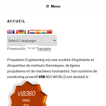
tournantes
PERFORMANCE
Menu
ACCUEIL
Powered by
Translate
Propulsion Engineering est une société d’ingénierie et
d’expertise de moteurs thermiques, de lignes
propulsives et de machines tournantes. Son système de
monitoring proactif
VIB
360 WORLD est destiné à
: