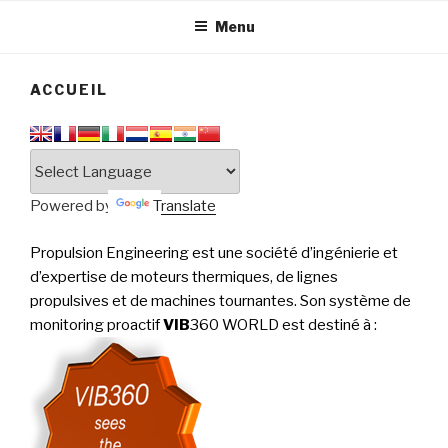
tournantes
PERFORMANCE
Menu
ACCUEIL
Powered by
Translate
Propulsion Engineering est une société d’ingénierie et
d’expertise de moteurs thermiques, de lignes
propulsives et de machines tournantes. Son système de
monitoring proactif
VIB
360 WORLD est destiné à
: