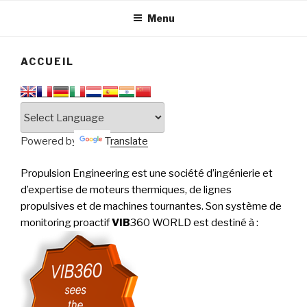
tournantes
PERFORMANCE
Menu
ACCUEIL
Powered by
Translate
Propulsion Engineering est une société d’ingénierie et
d’expertise de moteurs thermiques, de lignes
propulsives et de machines tournantes. Son système de
monitoring proactif
VIB
360 WORLD est destiné à
: