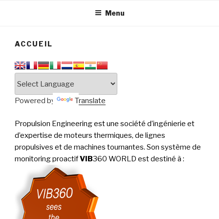
tournantes
PERFORMANCE
Menu
ACCUEIL
Powered by
Translate
Propulsion Engineering est une société d’ingénierie et
d’expertise de moteurs thermiques, de lignes
propulsives et de machines tournantes. Son système de
monitoring proactif
VIB
360 WORLD est destiné à
: