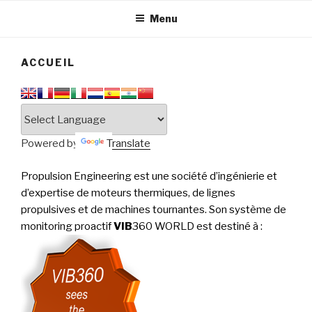
tournantes
PERFORMANCE
Menu
ACCUEIL
Powered by
Translate
Propulsion Engineering est une société d’ingénierie et
d’expertise de moteurs thermiques, de lignes
propulsives et de machines tournantes. Son système de
monitoring proactif
VIB
360 WORLD est destiné à
: