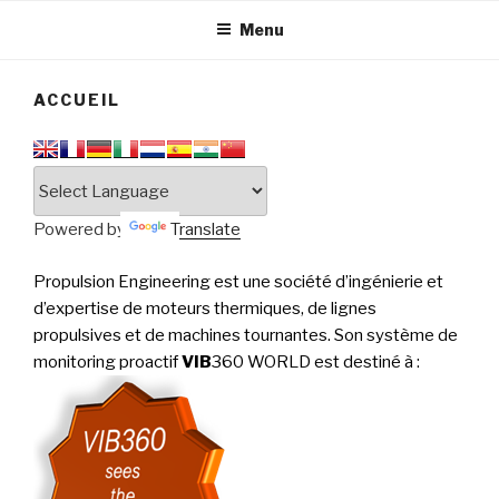
tournantes
PERFORMANCE
Menu
ACCUEIL
Powered by
Translate
Propulsion Engineering est une société d’ingénierie et
d’expertise de moteurs thermiques, de lignes
propulsives et de machines tournantes. Son système de
monitoring proactif
VIB
360 WORLD est destiné à
: