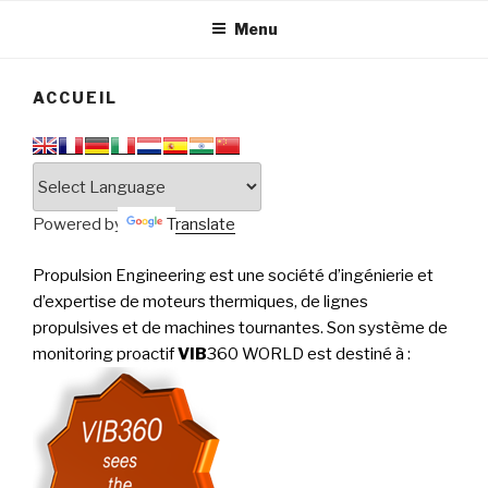
tournantes
PERFORMANCE
Menu
ACCUEIL
Powered by
Translate
Propulsion Engineering est une société d’ingénierie et
d’expertise de moteurs thermiques, de lignes
propulsives et de machines tournantes. Son système de
monitoring proactif
VIB
360 WORLD est destiné à
: