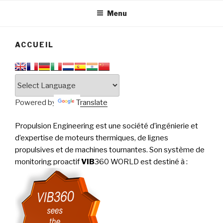
tournantes
PERFORMANCE
Menu
ACCUEIL
Powered by
Translate
Propulsion Engineering est une société d’ingénierie et
d’expertise de moteurs thermiques, de lignes
propulsives et de machines tournantes. Son système de
monitoring proactif
VIB
360 WORLD est destiné à
: