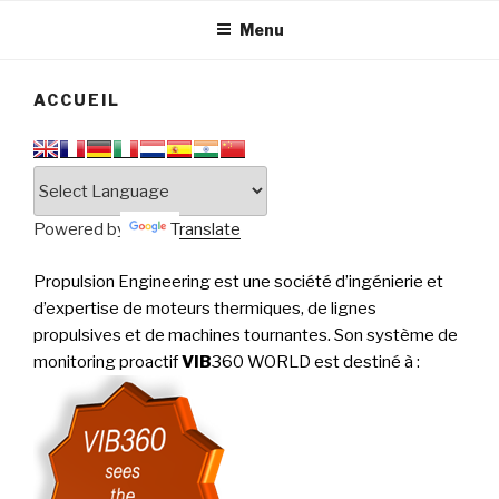
tournantes
PERFORMANCE
Menu
ACCUEIL
Powered by
Translate
Propulsion Engineering est une société d’ingénierie et
d’expertise de moteurs thermiques, de lignes
propulsives et de machines tournantes. Son système de
monitoring proactif
VIB
360 WORLD est destiné à
: