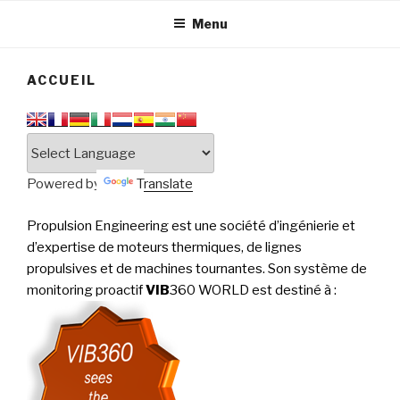
tournantes
PERFORMANCE
Menu
ACCUEIL
Powered by
Translate
Propulsion Engineering est une société d’ingénierie et
d’expertise de moteurs thermiques, de lignes
propulsives et de machines tournantes. Son système de
monitoring proactif
VIB
360 WORLD est destiné à
: